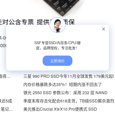
AJR-00005服务器固态硬盘批发
SSF专营SSD/内存条/CPU/硬
BJR-00007服务器固态硬盘批发
盘，品牌授权，专注批发！
立即询价
三星980Pro SSD固态硬盘评测 比其他硬盘强多少 值得买吗
三星 990 PRO SSD今年11月全球发售 179美元起!
内存价格暴跌多达35％！短期内涨不回去了
镁光 2550 SSD 参数公布：采用 232 层 NAND
跌近5成
7300MB/s读速！朗科推出绝影NV7000-t固态硬盘，笔记本、台式机皆适用
美光推出Crucial X9/X10 Pro便携式 SSD