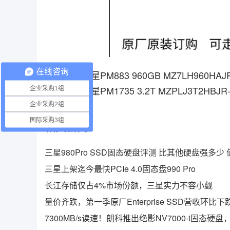
在线咨询
上一篇：
三星PM883 960GB MZ7LH960H
下一篇：
三星PM1735 3.2T MZPLJ3T2H
企业采购1组
企业采购2组
国际采购3组
相关新闻
三星上架迄今最快PCIe 4.0固态盘990 Pro
长江存储仅占4%市场份额，三星实力不容小觑
量价齐跌，第一季原厂Enterprise SSD营收环比下