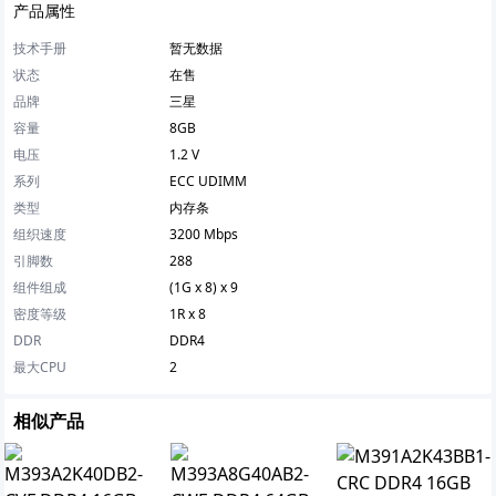
产品属性
技术手册
暂无数据
状态
在售
品牌
三星
容量
8GB
电压
1.2 V
系列
ECC UDIMM
类型
内存条
组织速度
3200 Mbps
引脚数
288
组件组成
(1G x 8) x 9
密度等级
1R x 8
DDR
DDR4
最大CPU
2
相似产品