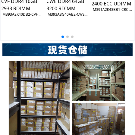
M391A2K43BB1-CRC DDR4 16GB 2400 ECC UDIMM
M393A2K40DB2-CVF DDR4 16GB 2933 RDIMM
M393A8G40AB2-CWE DDR4 64GB 3200 RDIMM