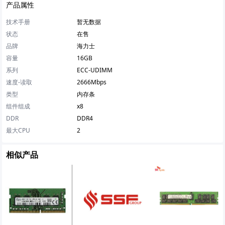
产品属性
技术手册
暂无数据
状态
在售
品牌
海力士
容量
16GB
系列
ECC-UDIMM
速度-读取
2666Mbps
类型
内存条
组件组成
x8
DDR
DDR4
最大CPU
2
相似产品