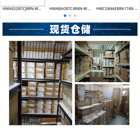
HMA82GR7CJR8N-WMTG DDR4 16GB 2933 RDIMM
HMABAGR7C4R4N-WRT4
HMCG84AEBRA174N RDIMM 32GB 4800