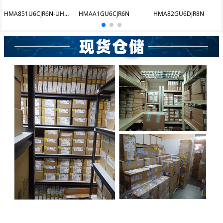
HMA851U6CJR6N-UHN0
HMAA1GU6CJR6N
HMA82GU6DJR8N