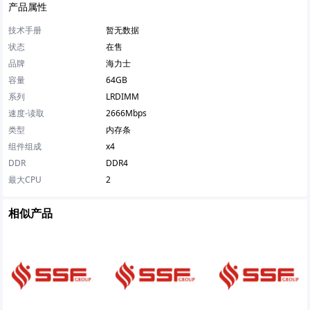
产品属性
技术手册
暂无数据
状态
在售
品牌
海力士
容量
64GB
系列
LRDIMM
速度-读取
2666Mbps
类型
内存条
组件组成
x4
DDR
DDR4
最大CPU
2
相似产品