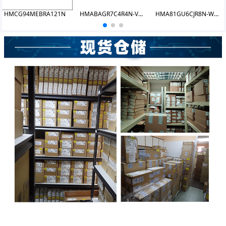
HMCG94MEBRA121N
HMABAGR7C4R4N-VNT3
HMA81GU6CJR8N-WM UDIMM 8GB 2933