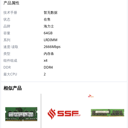
产品属性
技术手册
暂无数据
状态
在售
品牌
海力士
容量
64GB
系列
LRDIMM
速度-读取
2666Mbps
类型
内存条
组件组成
x4
DDR
DDR4
最大CPU
2
相似产品