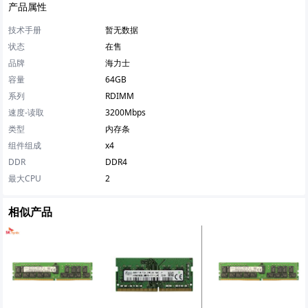
产品属性
技术手册
暂无数据
状态
在售
品牌
海力士
容量
64GB
系列
RDIMM
速度-读取
3200Mbps
类型
内存条
组件组成
x4
DDR
DDR4
最大CPU
2
相似产品