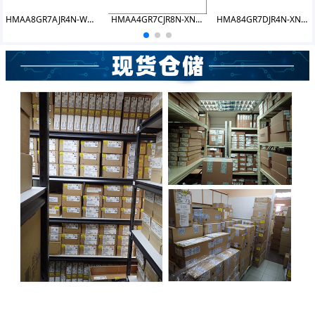
HMAA8GR7AJR4N-WMTG DDR4 64GB 2933 RDIMM
HMAA4GR7CJR8N-XNTG DDR4 32GB 3200 RDIMM
HMA84GR7DJR4N-XNTG DDR4 32GB 3200 RDIMM