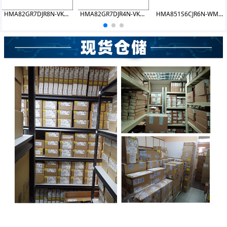
HMA82GR7DJR8N-VKTF DDR4 16GB 2666 RDIMM
HMA82GR7DJR4N-VKT8 DDR4 16GB 2666 RDIMM
HMA851S6CJR6N-WMN0