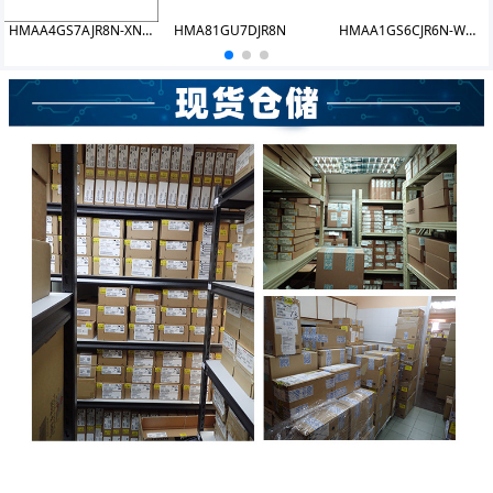
HMAA4GS7AJR8N-XNT0 DDR4 32GB 3200 ECC-SODIMM
HMA81GU7DJR8N
HMAA1GS6CJR6N-WMN0