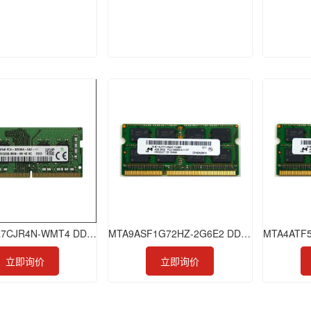
HMAA4GR7CJR4N-WMT4 DDR4 32GB 2933 RDIMM
MTA9ASF1G72HZ-2G6E2 DDR4 8GB 2666 SOEDIMM
立即询价
立即询价