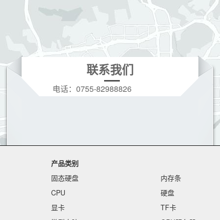
联系我们
电话：
0755-82988826
手机：
19166208396(微信同号)
Q Q：
3628728973
邮箱：
3628728973@qq.com
产品类别
固态硬盘
内存条
CPU
硬盘
显卡
TF卡