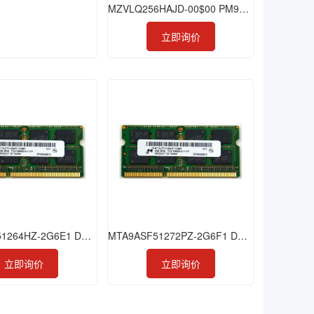
MZVLQ256HAJD-00$00 PM991 256GB SSD
立即询价
MTA4ATF51264HZ-2G6E1 DDR4 4GB 2666 SODIMM
MTA9ASF51272PZ-2G6F1 DDR4 4GB 2666 RDIMM
立即询价
立即询价