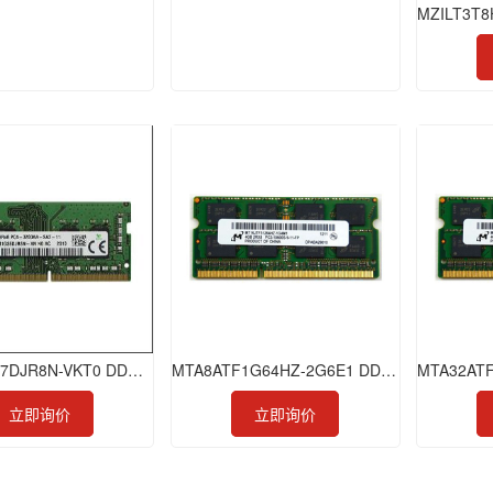
HMA81GU7DJR8N-VKT0 DDR4 8GB 2666 ECC-UDIMM
MTA8ATF1G64HZ-2G6E1 DDR4 8GB 2666 SODIMM
立即询价
立即询价