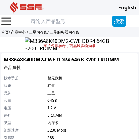
English
首页
/
产品中心
/
三星内存条
/
三星服务器内存条
图片仅供参考，商品以实物为准
M386A8K40DM2-CWE DDR4 64GB 3200 LRDIMM
产品属性
技术手册
暂无数据
状态
在售
品牌
三星
容量
64GB
电压
1.2 V
系列
LRDIMM
类型
内存条
组织速度
3200 Mbps
引脚数
288