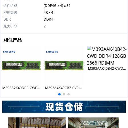
组件组成
(DDP4G x 4) x 36
密度等级
4R x 4
DDR
DDR4
最大CPU
2
相似产品
M393AAK40B42-CWD DDR4 128GB 2666 RDIMM
M393A2K40DB3-CWE DDR4 16GB 3200 RDIMM
M393A4K40CB2-CVF DDR4 32GB 2933 RDIMM