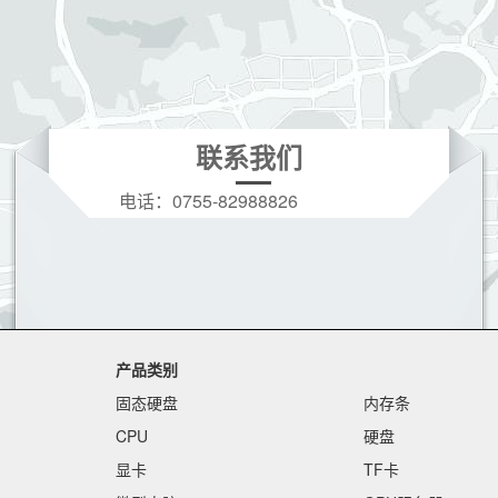
联系我们
电话：
0755-82988826
手机：
19166208396(微信同号)
Q Q：
3628728973
邮箱：
3628728973@qq.com
产品类别
固态硬盘
内存条
CPU
硬盘
显卡
TF卡