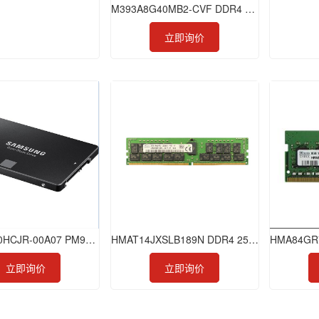
M393A8G40MB2-CVF DDR4 64GB 2933 RDIMM
立即询价
HMAT14JXSLB189N DDR4 256GB 3200 LRDIMM
MZQL2960HCJR-00A07 PM9A3 960GB SSD
立即询价
立即询价