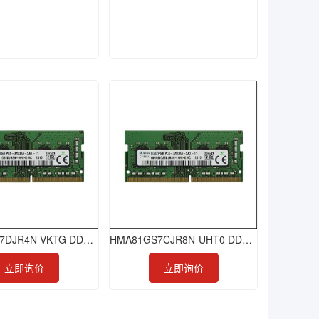
HMA84GR7DJR4N-VKTG DDR4 32GB 2666 RDIMM
HMA81GS7CJR8N-UHT0 DDR4 8GB 2400 ECC-SODIMM
立即询价
立即询价