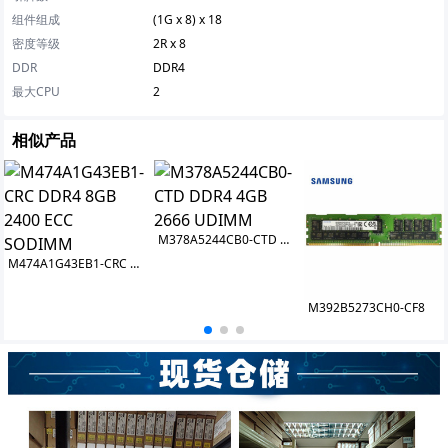
组件组成
(1G x 8) x 18
密度等级
2R x 8
DDR
DDR4
最大CPU
2
相似产品
M378A5244CB0-CTD DDR4 4GB 2666 UDIMM
M474A1G43EB1-CRC DDR4 8GB 2400 ECC SODIMM
M392B5273CH0-CF8