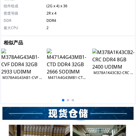
组件组成
(2G x 4) x 36
密度等级
2R x 4
DDR
DDR4
最大CPU
2
相似产品
M378A1K43CB2-CRC DDR4 8GB 2400 UDIMM
M378A4G43AB1-CVF DDR4 32GB 2933 UDIMM
M471A4G43MB1-CTD DDR4 32GB 2666 SODIMM