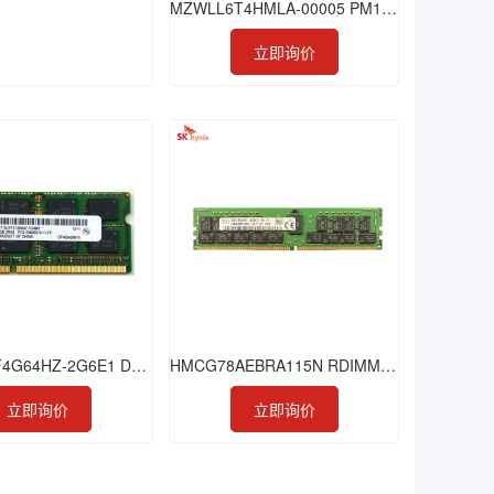
MZWLL6T4HMLA-00005 PM1725b 6.4TB SSD
立即询价
MTA32ATF4G64HZ-2G6E1 DDR4 32GB 2666 SODIMM
HMCG78AEBRA115N RDIMM DDR5-4800 16GB 1Rx8
立即询价
立即询价