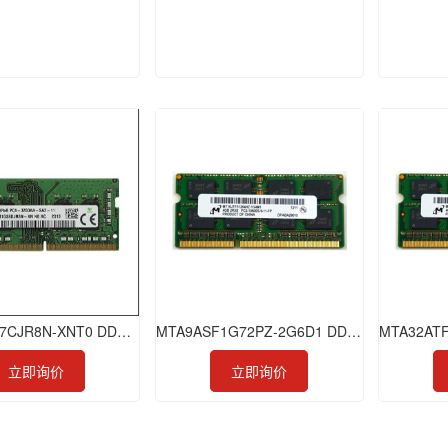
HMA81GS7CJR8N-XNT0 DDR4 8GB 3200 ECC-SODIMM
MTA9ASF1G72PZ-2G6D1 DDR4 8GB 2666 RDIMM
立即询价
立即询价