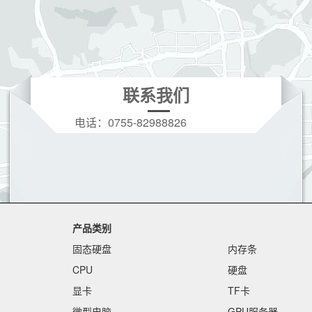
联系我们
电话：
0755-82988826
手机：
19166208396(微信同号)
Q Q：
3628728973
邮箱：
3628728973@qq.com
产品类别
固态硬盘
内存条
CPU
硬盘
显卡
TF卡
微型电脑
GPU服务器