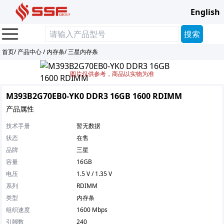
English
首页
/
产品中心
/
内存条
/
三星内存条
图片仅供参考，商品以实物为准
M393B2G70EB0-YK0 DDR3 16GB 1600 RDIMM
产品属性
技术手册
暂无数据
状态
在售
品牌
三星
容量
16GB
电压
1.5 V / 1.35 V
系列
RDIMM
类型
内存条
组织速度
1600 Mbps
引脚数
240