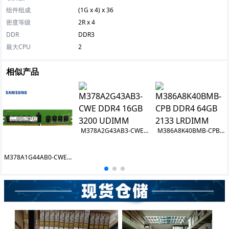
组件组成
(1G x 4) x 36
密度等级
2R x 4
DDR
DDR3
最大CPU
2
相似产品
M378A2G43AB3-CWE DDR4 16GB 3200 UDIMM
M386A8K40BMB-CPB DDR4 64GB 2133 LRDIMM
M378A1G44AB0-CWE DDR4 8GB 3200 UDIMM