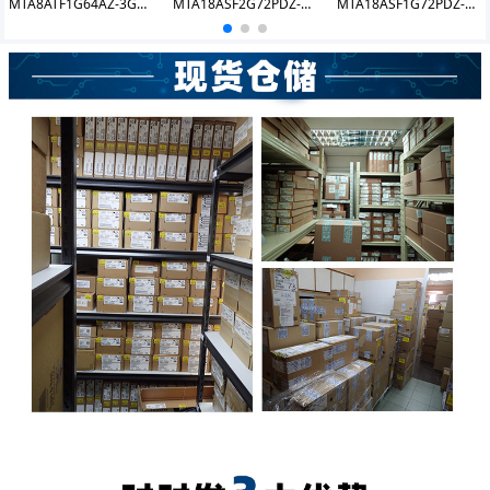
MTA8ATF1G64AZ-3G2E1 DDR4 8GB 3200 UDIMM
MTA18ASF2G72PDZ-3G2J3 DDR4 16GB 3200 RDIMM
MTA18ASF1G72PDZ-2G3B1 DDR4 8GB 2400 RDIMM