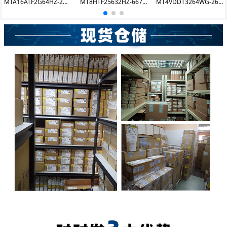
MTA16ATF2G64HZ-2G6E1 DDR4 16GB 2666 SODIMM
MT8HTF25632HZ-667M1
MT4VDDT3264WG-265C1