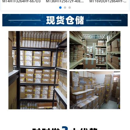
MT4HTF3264HY-667D3
MT36HTF25672Y-40ED1
MT16VDDF12864HY-335F2