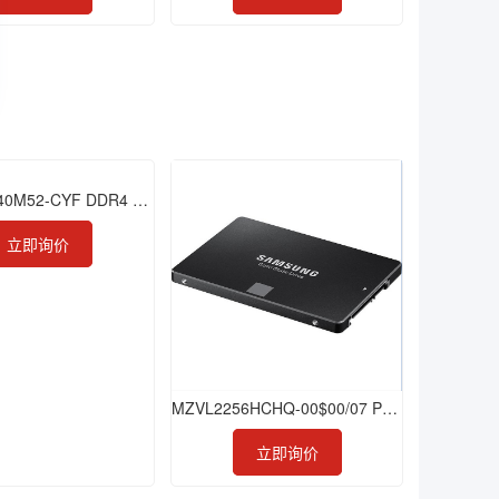
M393ABG40M52-CYF DDR4 256GB 2933 RDIMM
立即询价
MZVL2256HCHQ-00$00/07 PM9A1 256GB SSD
立即询价