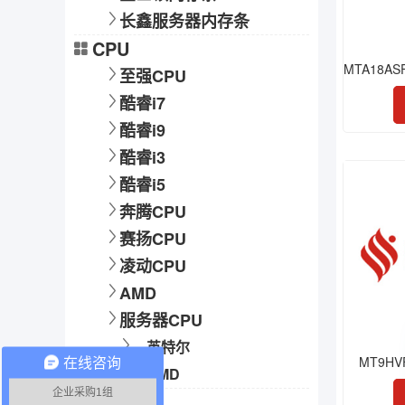
长鑫服务器内存条
CPU
至强CPU
酷睿i7
酷睿i9
酷睿i3
酷睿i5
奔腾CPU
赛扬CPU
凌动CPU
AMD
服务器CPU
英特尔
MT9HV
在线咨询
AMD
企业采购1组
硬盘