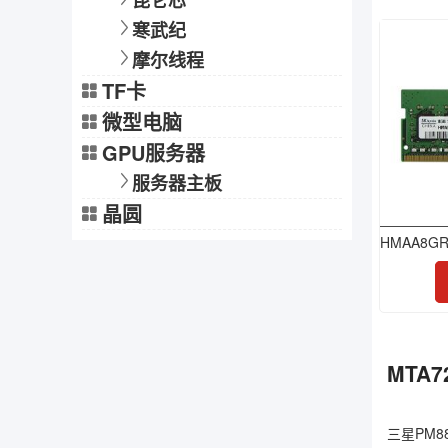
昆仑芯
寒武纪
摩尔线程
TF卡
微型电脑
GPU服务器
服务器主板
晶圆
MTA7
三星PM88