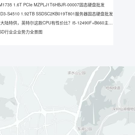
1735 1.6T PCIe MZPLJ1T6HBJR-00007固态硬盘批发
3-S4510 1.92TB SSDSC2KB019T801服务器固态硬盘批发
仅中国大陆特供，英特尔这款CPU有性价比？i5-12490F+B660主板实测
SD行业企业势力全景图