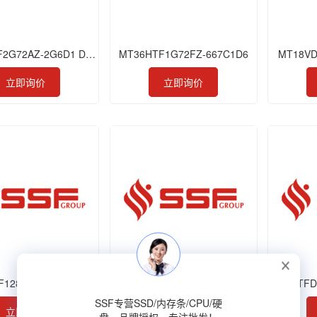
MTA18ASF2G72AZ-2G6D1 DDR4 16GB 2666 EUDIMM
MT36HTF1G72FZ-667C1D6
MT18VD
立即询价
立即询价
F12872PKZ-80EM1
MTEDCAE008SAJ-1N2
MTFD
SSF专营SSD/内存条/CPU/硬
立即询价
立即询价
盘，品牌授权，专注批发！