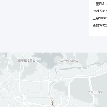
三星PM17
Intel 
三星980
西数将推3