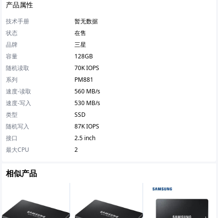
产品属性
技术手册
暂无数据
状态
在售
品牌
三星
容量
128GB
随机读取
70K IOPS
系列
PM881
速度-读取
560 MB/s
速度-写入
530 MB/s
类型
SSD
随机写入
87K IOPS
接口
2.5 inch
最大CPU
2
相似产品