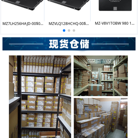
MZ-V8V1TOBW 980 1TB
MZ7LH256HAJD-00$00/07 PM881 256GB SSD
MZVLQ128HCHQ-00$00/07 PM991a 128GB SSD