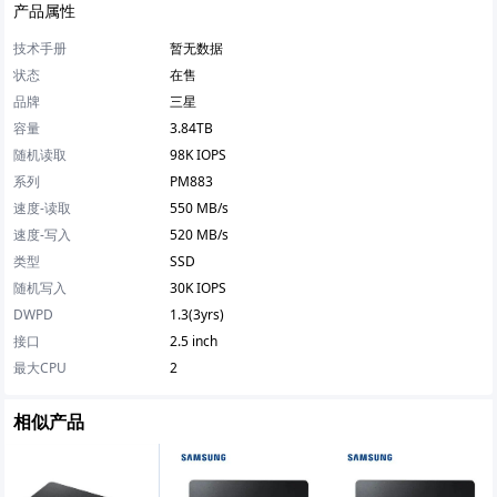
产品属性
技术手册
暂无数据
状态
在售
品牌
三星
容量
3.84TB
随机读取
98K IOPS
系列
PM883
速度-读取
550 MB/s
速度-写入
520 MB/s
类型
SSD
随机写入
30K IOPS
DWPD
1.3(3yrs)
接口
2.5 inch
最大CPU
2
相似产品