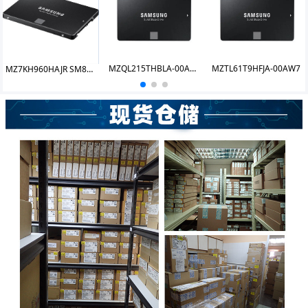
MZQL215THBLA-00A07 PM9A3 15.6TB 2.5 U.2
MZTL61T9HFJA-00AW7
MZ7KH960HAJR SM883 960GB SSD