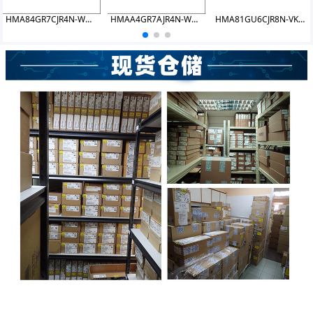
HMA84GR7CJR4N-WMT8 DDR4 32GB 2933 RDIMM
HMAA4GR7AJR4N-WMTG DDR4 32GB 2933 RDIMM
HMA81GU6CJR8N-VKN0