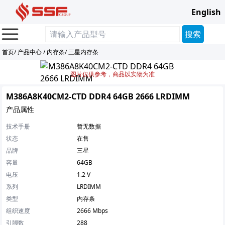
English
首页
/
产品中心
/
内存条
/
三星内存条
图片仅供参考，商品以实物为准
M386A8K40CM2-CTD DDR4 64GB 2666 LRDIMM
产品属性
技术手册
暂无数据
状态
在售
品牌
三星
容量
64GB
电压
1.2 V
系列
LRDIMM
类型
内存条
组织速度
2666 Mbps
引脚数
288