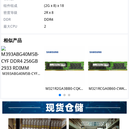
组件组成
(2G x 8) x 18
密度等级
2R x 8
DDR
DDR4
最大CPU
2
相似产品
M393ABG40M5B-CYF DDR4 256GB 2933 RDIMM
M321R2GA3BB0-CQK RDIMM DDR5-4800 16GB
M321RCGA0B60-CWK RDIMM DDR5-4800 512GB