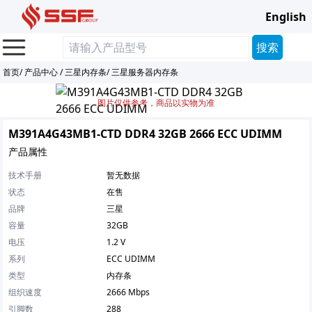
English
首页
/
产品中心
/
三星内存条
/
三星服务器内存条
图片仅供参考，商品以实物为准
M391A4G43MB1-CTD DDR4 32GB 2666 ECC UDIMM
产品属性
技术手册
暂无数据
状态
在售
品牌
三星
容量
32GB
电压
1.2 V
系列
ECC UDIMM
类型
内存条
组织速度
2666 Mbps
引脚数
288