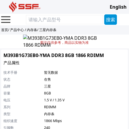
English
首页
/
产品中心
/
内存条
/
三星内存条
图片仅供参考，商品以实物为准
M393B1G73EB0-YMA DDR3 8GB 1866 RDIMM
产品属性
技术手册
暂无数据
状态
在售
品牌
三星
容量
8GB
电压
1.5 V / 1.35 V
系列
RDIMM
类型
内存条
组织速度
1866 Mbps
引脚数
240