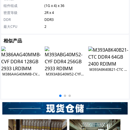
组件组成
(1G x 4) x 36
密度等级
2R x 4
DDR
DDR3
最大CPU
2
相似产品
M393A8K40B21-CTC DDR4 64GB 2400 RDIMM
M386AAG40MMB-CVF DDR4 128GB 2933 LRDIMM
M393ABG40M52-CYF DDR4 256GB 2933 RDIMM