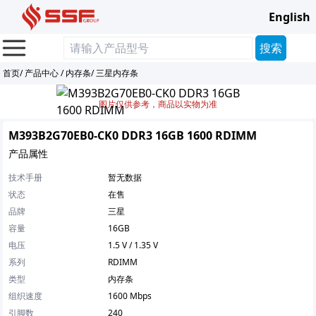
English
首页
/
产品中心
/
内存条
/
三星内存条
图片仅供参考，商品以实物为准
M393B2G70EB0-CK0 DDR3 16GB 1600 RDIMM
产品属性
技术手册
暂无数据
状态
在售
品牌
三星
容量
16GB
电压
1.5 V / 1.35 V
系列
RDIMM
类型
内存条
组织速度
1600 Mbps
引脚数
240