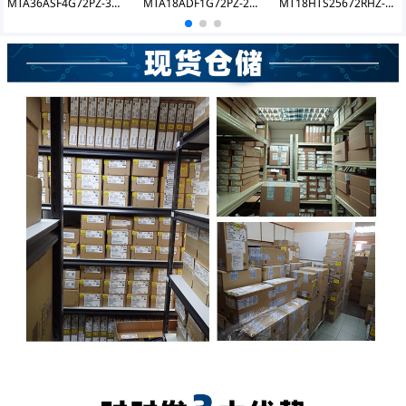
MTA36ASF4G72PZ-3G2J3 DDR4 32GB 3200 RDIMM
MTA18ADF1G72PZ-2G3B1 DDR4 8GB 2400 RDIMM
MT18HTS25672RHZ-80EM1