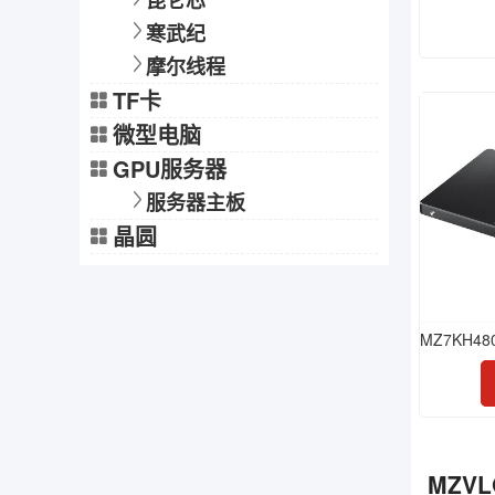
昆仑芯
寒武纪
摩尔线程
TF卡
微型电脑
GPU服务器
服务器主板
晶圆
MZVL