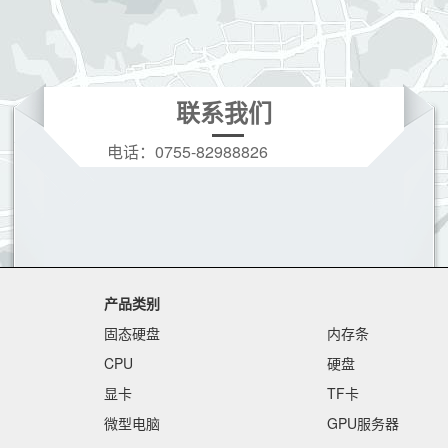
联系我们
电话：
0755-82988826
手机：
19166208396(微信同号)
Q Q：
3628728973
邮箱：
3628728973@qq.com
产品类别
固态硬盘
内存条
CPU
硬盘
显卡
TF卡
微型电脑
GPU服务器