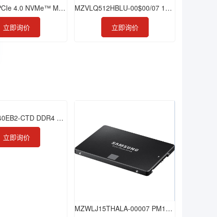
990 PRO PCIe 4.0 NVMe™ M.2 2TB
MZVLQ512HBLU-00$00/07 1TB PM991a PCIe 4.0 x4 ，NVME
立即询价
立即询价
M393A2G40EB2-CTD DDR4 16GB 2666 RDIMM
立即询价
MZWLJ15THALA-00007 PM1733 15.36TB SSD