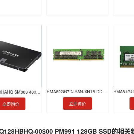
HMA82GR7DJR8N-XNT8 DDR4 16GB 3200 RDIMM
MZ7KH480HAHQ SM883 480GB SSD
立即询价
立即询价
Q128HBHQ-00$00 PM991 128GB SSD的相