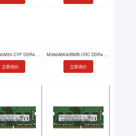
M386ABG40M50-CYF DDR4 256GB 2933 LRDIMM
M386A8K40BMB-CRC DDR4 64GB 2400 LRDIMM
立即询价
立即询价