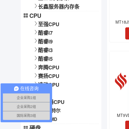
长鑫服务器内存条
CPU
MT18J
至强CPU
酷睿i7
酷睿i9
酷睿i3
酷睿i5
奔腾CPU
赛扬CPU
凌动CPU
在线咨询
AMD
企业采购1组
服务器CPU
企业采购2组
英特尔
MT9V
国际采购3组
AMD
硬盘