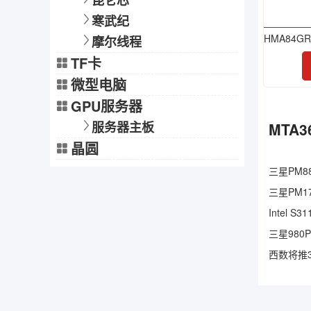
昆仑芯
寒武纪
摩尔线程
TF卡
微型电脑
GPU服务器
服务器主板
MTA3
晶圆
三星PM88
三星PM17
Intel 
三星980
西数将推3