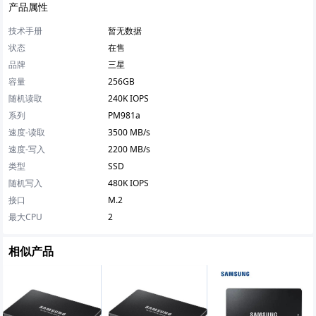
产品属性
技术手册
暂无数据
状态
在售
品牌
三星
容量
256GB
随机读取
240K IOPS
系列
PM981a
速度-读取
3500 MB/s
速度-写入
2200 MB/s
类型
SSD
随机写入
480K IOPS
接口
M.2
最大CPU
2
相似产品