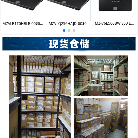
MZ-76E500BW 860 EVO SATA 2.5 500GB
MZVLB1T0HBLR-00$00/07 PM981a 1TB SSD
MZVLQ256HAJD-00$00 PM991 256GB SSD