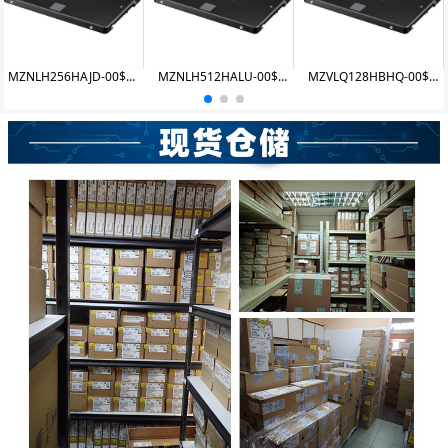
MZNLH256HAJD-00$00/07 PM881 256GB SSD
MZNLH512HALU-00$00/07 PM881 512GB SSD
MZVLQ128HBHQ-00$00 PM991 128GB SSD