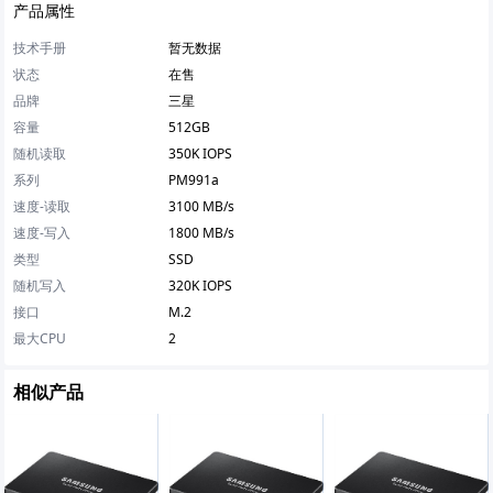
产品属性
技术手册
暂无数据
状态
在售
品牌
三星
容量
512GB
随机读取
350K IOPS
系列
PM991a
速度-读取
3100 MB/s
速度-写入
1800 MB/s
类型
SSD
随机写入
320K IOPS
接口
M.2
最大CPU
2
相似产品