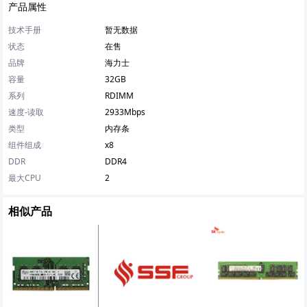
产品属性
技术手册
暂无数据
状态
在售
品牌
海力士
容量
32GB
系列
RDIMM
速度-读取
2933Mbps
类型
内存条
组件组成
x8
DDR
DDR4
最大CPU
2
相似产品