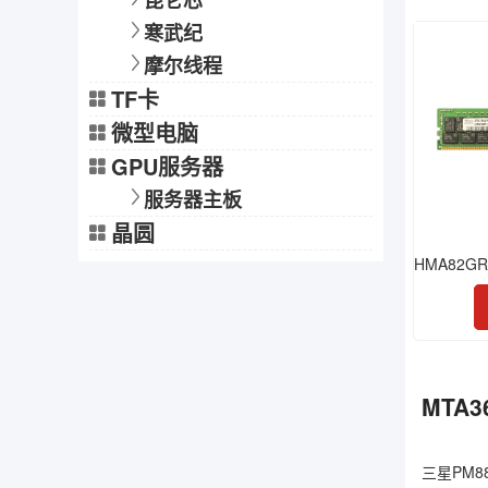
昆仑芯
寒武纪
摩尔线程
TF卡
微型电脑
GPU服务器
服务器主板
晶圆
MTA3
三星PM88