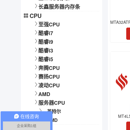
长鑫服务器内存条
CPU
至强CPU
酷睿i7
酷睿i9
酷睿i3
酷睿i5
奔腾CPU
赛扬CPU
凌动CPU
AMD
服务器CPU
英特尔
MT4L
在线咨询
AMD
企业采购1组
硬盘