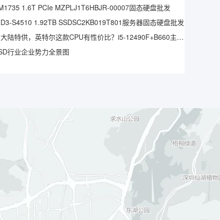
1735 1.6T PCIe MZPLJ1T6HBJR-00007固态硬盘批发
3-S4510 1.92TB SSDSC2KB019T801服务器固态硬盘批发
仅中国大陆特供，英特尔这款CPU有性价比？i5-12490F+B660主板实测
SD行业企业势力全景图