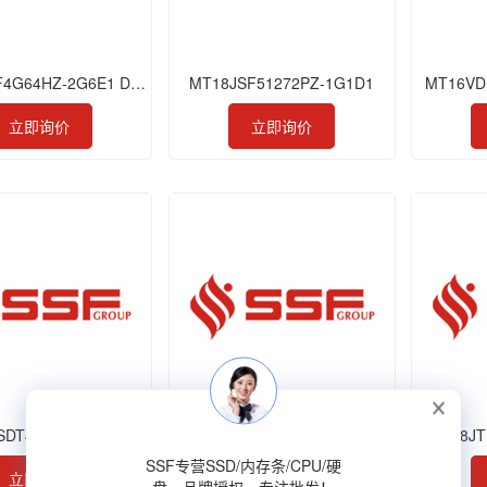
MTA32ATF4G64HZ-2G6E1 DDR4 32GB 2666 SODIMM
MT18JSF51272PZ-1G1D1
MT16VD
立即询价
立即询价
SDT464HY-133G4
MT8KTF25664HZ-1G4M1
MT8JT
SSF专营SSD/内存条/CPU/硬
立即询价
立即询价
盘，品牌授权，专注批发！