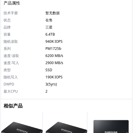
产品属性
技术手册
暂无数据
状态
在售
品牌
三星
容量
6.4TB
随机读取
940K IOPS
系列
PM1725b
速度-读取
6200 MB/s
速度-写入
2900 MB/s
类型
SSD
随机写入
190K IOPS
DWPD
3(5yrs)
最大CPU
2
相似产品