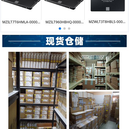
MZWLT3T8HBLS-00007 PM1733 3.84T U.2
MZILT7T6HMLA-00007 PM1643 7.68TB SSD
MZILT960HBHQ-00007 PM1643a 960GB SSD