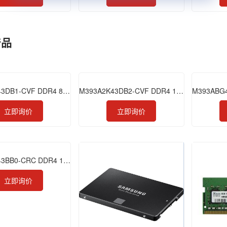
产品
M474A1K43DB1-CVF DDR4 8GB 2933 ECC SODIMM
M393A2K43DB2-CVF DDR4 16GB 2933 RDIMM
立即询价
立即询价
M392A2K43BB0-CRC DDR4 16GB 2400 VLP RDIMM
立即询价