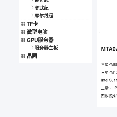
昆仑芯
寒武纪
摩尔线程
TF卡
微型电脑
GPU服务器
服务器主板
MTA9
晶圆
三星PM88
三星PM17
Intel 
三星980
西数将推3