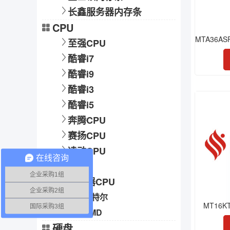
长鑫服务器内存条
CPU
至强CPU
酷睿i7
酷睿i9
酷睿i3
酷睿i5
奔腾CPU
赛扬CPU
凌动CPU
在线咨询
AMD
企业采购1组
服务器CPU
企业采购2组
英特尔
MT16K
国际采购3组
AMD
硬盘