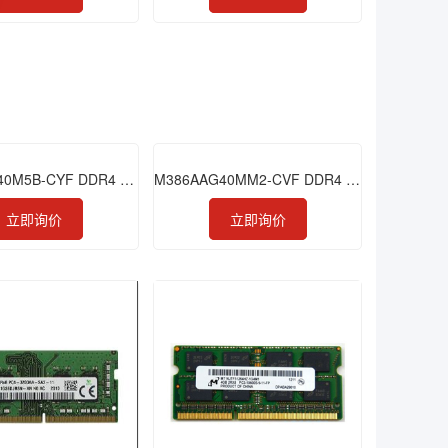
M393ABG40M5B-CYF DDR4 256GB 2933 RDIMM
M386AAG40MM2-CVF DDR4 128GB 2933 LRDIMM
立即询价
立即询价